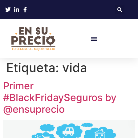
Etiqueta:
vida
Primer
#BlackFridaySeguros by
@ensuprecio